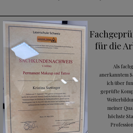
Fachgeprüf
für die A
Als fach
anerkanntem S
ich über fu
geprüfte Komp
Weiterbild
meiner Qual
höchste Sta
Profession