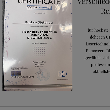
verschie
Re
für höchste
sicheren U
Lasertechnol
Removern. Di
gewährleistet
profession
aktuellst