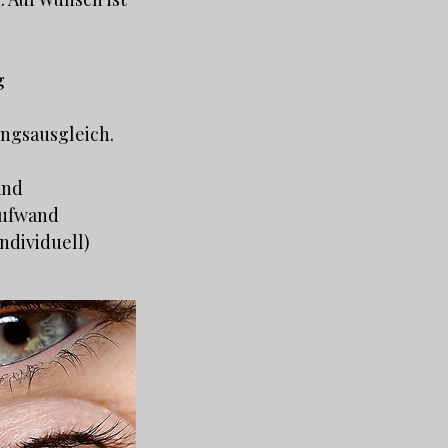
g
ungsausgleich.
and
 Aufwand
ndividuell)