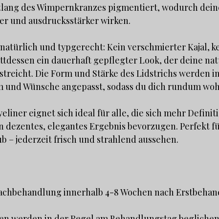
ntlang des Wimpernkranzes pigmentiert, wodurch dein
ver und ausdrucksstärker wirken.
 natürlich und typgerecht: Kein verschmierter Kajal, 
ttdessen ein dauerhaft gepflegter Look, der deine nat
treicht. Die Form und Stärke des Lidstrichs werden in
 und Wünsche angepasst, sodass du dich rundum wohl
yeliner eignet sich ideal für alle, die sich mehr Defin
 dezentes, elegantes Ergebnis bevorzugen. Perfekt fü
b – jederzeit frisch und strahlend aussehen.
Nachbehandlung innerhalb 4-8 Wochen nach Erstbehan
n werden in der Regel am Behandlungstag beglichen.