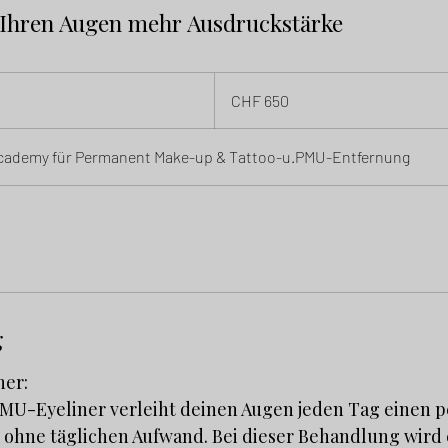
e Ihren Augen mehr Ausdruckstärke
650
Schweizer
CHF 650
Franken
 Academy für Permanent Make-up & Tattoo-u.PMU-Entfernung
g
ner:
 PMU-Eyeliner verleiht deinen Augen jeden Tag einen 
 ohne täglichen Aufwand. Bei dieser Behandlung wird e