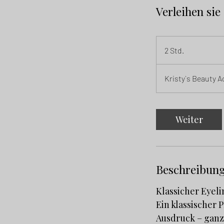
Verleihen si
2 Std.
2
S
t
Kristy`s Beauty
d
.
Weiter
Beschreibun
Klassicher Eyeli
Ein klassischer
Ausdruck – ganz