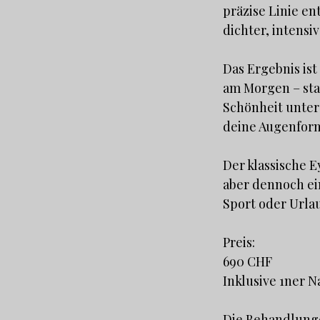
präzise Linie e
dichter, intensi
Das Ergebnis ist
am Morgen – sta
Schönheit unters
deine Augenform
Der klassische E
aber dennoch ein
Sport oder Urlau
Preis:
690 CHF
Inklusive 1ner 
Die Behandlunge