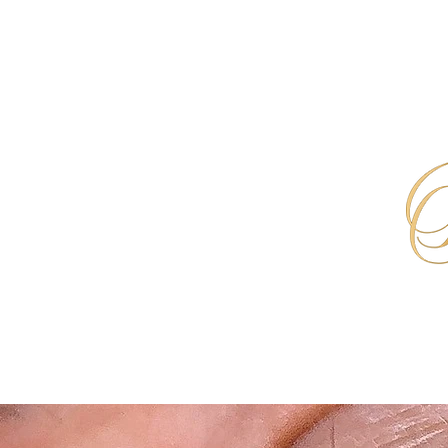
HOME
PMU- & TATTOO- ENTFERNUNG