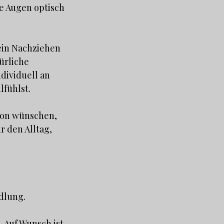
e Augen optisch
kein Nachziehen
ürliche
dividuell an
fühlst.
ition wünschen,
r den Alltag,
dlung.
 Auf Wunsch ist