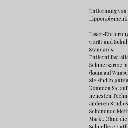
Entfernung von
Lippenpigment
Laser-Entfernug
Gerät und Schul
Standards.
Entfernt fast a
Schmerzarme bi
(kann auf Wunsc
Sie sind in gute
Kommen Sie auf 
neuesten Technol
anderen Studios
Schonende Metho
Markt. Ohne die
Schnellere Ent