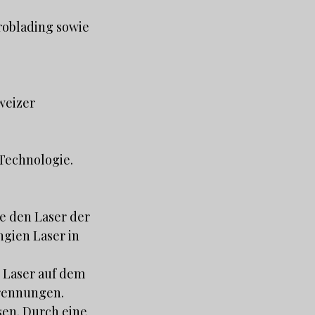
oblading sowie
weizer
Technologie.
e den Laser der
ngien Laser in
 Laser auf dem
brennungen.
en. Durch eine