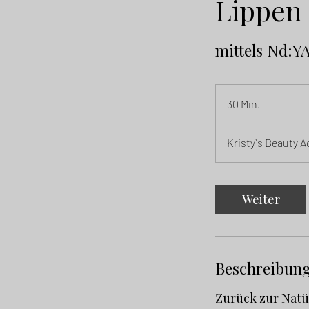
Lippen
mittels Nd:Y
30 Min.
3
0
M
Kristy`s Beauty
i
n
.
Weiter
Beschreibun
Zurück zur Natü