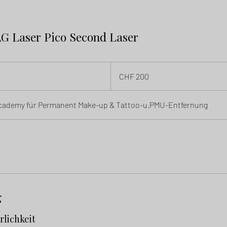
AG Laser Pico Second Laser
200
Schweizer
CHF 200
Franken
 Academy für Permanent Make-up & Tattoo-u.PMU-Entfernung
g
rlichkeit