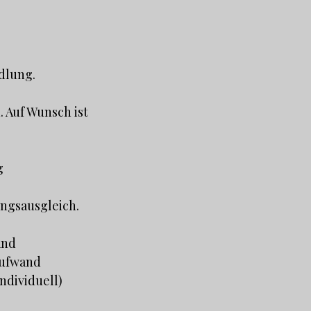
dlung.
 Auf Wunsch ist
g
ungsausgleich.
and
 Aufwand
ndividuell)