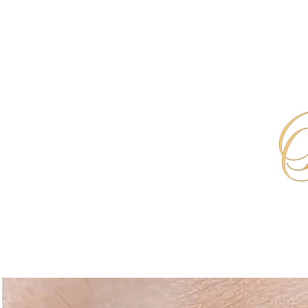
HOME
PMU- & TATTOO- ENTFERNUNG