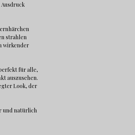
n Ausdruck
pernhärchen
en strahlen
ch wirkender
erfekt für alle,
nkt auszusehen.
egter Look, der
r und natürlich