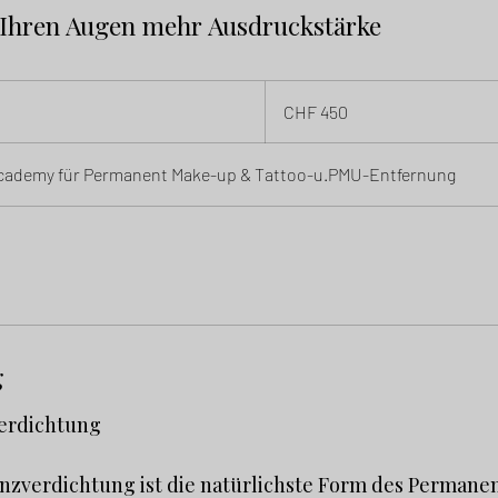
e Ihren Augen mehr Ausdruckstärke
450
Schweizer
CHF 450
Franken
 Academy für Permanent Make-up & Tattoo-u.PMU-Entfernung
g
erdichtung
zverdichtung ist die natürlichste Form des Permane