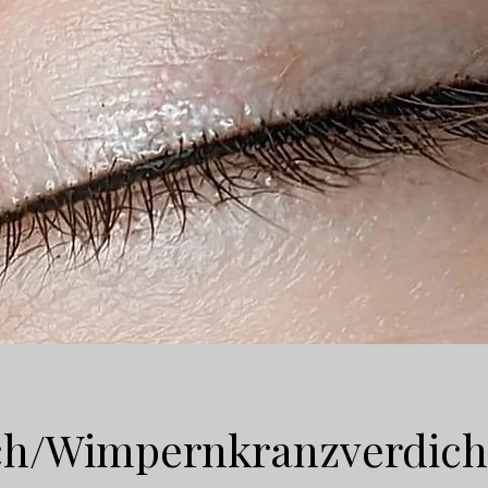
ich/Wimpernkranzverdic