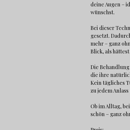
deine Augen – i
wünschst.
Bei dieser Tech
gesetzt. Dadurc
mehr – ganz ohne
Blick, als hätte
Die Behandlung w
die ihre natürl
Kein tägliches T
zu jedem Anlass 
Ob im Alltag, be
schön – ganz oh
Preis: