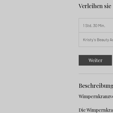
Verleihen si
1 Std. 30 Min.
1
S
t
Kristy`s Beauty
d
3
0
Weiter
M
i
n
.
Beschreibun
Wimpernkranzv
Die Wimpernkran